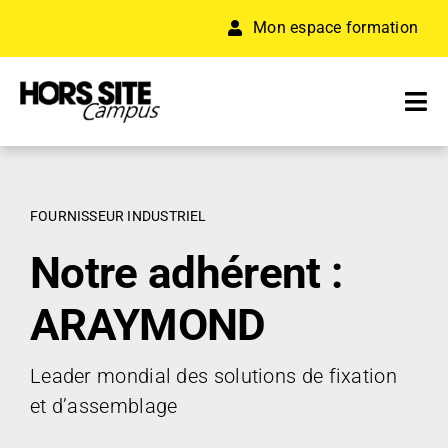
Passer
Mon espace formation
au
contenu
Tog
Nav
A PROPOS
FOURNISSEUR INDUSTRIEL
FORMATION
Notre adhérent :
RÉSEAU D’ENTREPRISES
ARAYMOND
ACCÉLÉRATEUR
Leader mondial des solutions de fixation
RESSOURCES
et d’assemblage