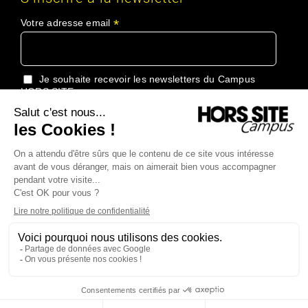
*
Votre adresse email
Je souhaite recevoir les newsletters du Campus
HORS SITE
J'accepte de recevoir les informations du Groupe
HORS SITE
Copyright 2024 Campus Hors Site Tous droits réservés |
Conditions
générales de vente
|
Politique de confidentialité
|
Plan du site
| Made
with love by
Creative and Thinking