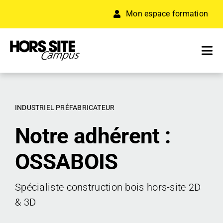
Passer
Mon espace formation
au
contenu
Tog
Nav
A PROPOS
INDUSTRIEL PRÉFABRICATEUR
FORMATION
Notre adhérent :
RÉSEAU D’ENTREPRISES
OSSABOIS
ACCÉLÉRATEUR
Spécialiste construction bois hors-site 2D
RESSOURCES
& 3D