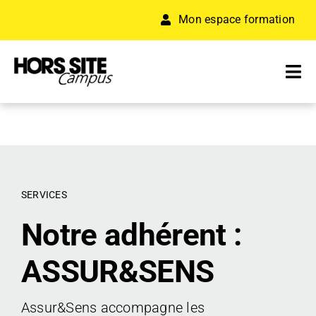
Passer
Mon espace formation
au
contenu
Tog
Nav
A PROPOS
FORMATION
SERVICES
RÉSEAU D’ENTREPRISES
Notre adhérent :
ACCÉLÉRATEUR
ASSUR&SENS
RESSOURCES
Assur&Sens accompagne les