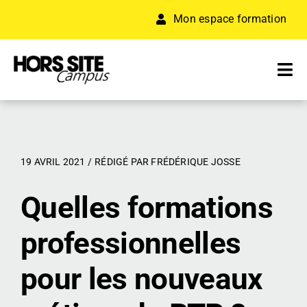
Passer
Mon espace formation
au
contenu
Tog
Nav
A PROPOS
FORMATION
19 AVRIL 2021 /
RÉDIGÉ PAR
FRÉDÉRIQUE JOSSE
Quelles formations
RÉSEAU D’ENTREPRISES
professionnelles
ACCÉLÉRATEUR
pour les nouveaux
RESSOURCES