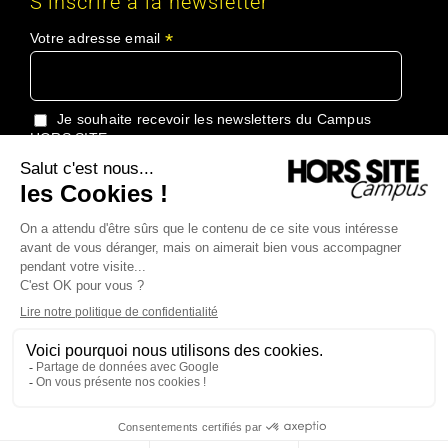
S’inscrire à la newsletter
*
Votre adresse email
Je souhaite recevoir les newsletters du Campus
HORS SITE
J'accepte de recevoir les informations du Groupe
HORS SITE
Copyright 2024 Campus Hors Site Tous droits réservés |
Conditions
générales de vente
|
Politique de confidentialité
|
Plan du site
| Made
with love by
Creative and Thinking