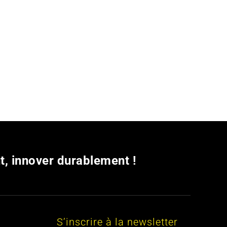
t, innover durablement !
s
S’inscrire à la newsletter