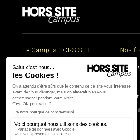
Le Campus HORS SITE
Nos f
A propos
Présentat
Blog
Nos form
Évènements
Financem
Lexique
Accessibi
Téléchargements
FAQ
Contact