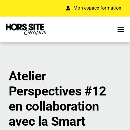
Passer
Mon espace formation
au
contenu
Tog
Nav
A PROPOS
FORMATION
Atelier
RÉSEAU D’ENTREPRISES
Perspectives #12
ACCÉLÉRATEUR
en collaboration
RESSOURCES
avec la Smart