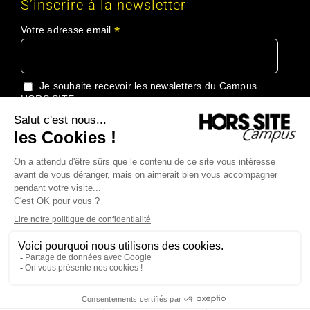
S’inscrire à la newsletter
*
Votre adresse email
Je souhaite recevoir les newsletters du Campus
HORS SITE
J'accepte de recevoir les informations du Groupe
HORS SITE
Copyright 2024 Campus Hors Site Tous droits réservés |
Conditions
générales de vente
|
Politique de confidentialité
|
Plan du site
| Made
with love by
Creative and Thinking