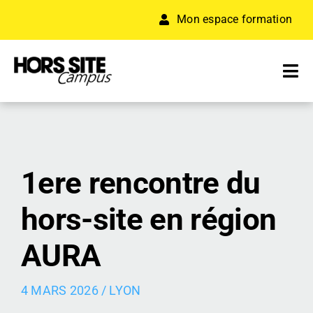
Passer
Mon espace formation
au
contenu
Tog
Nav
A PROPOS
FORMATION
1ere rencontre du
RÉSEAU D’ENTREPRISES
hors-site en région
ACCÉLÉRATEUR
AURA
RESSOURCES
4 MARS 2026 /
LYON