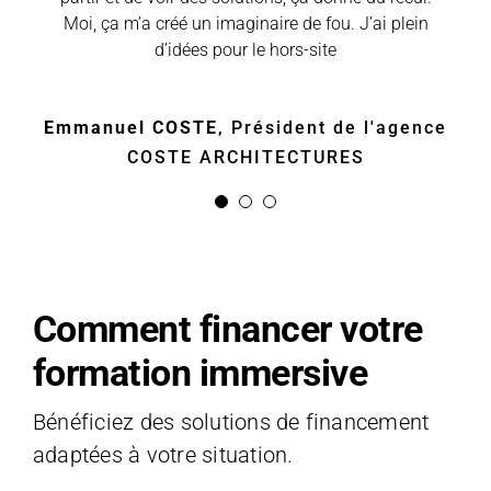
Moi, ça m’a créé un imaginaire de fou. J’ai plein
agendas chargés pour faire de cette formation
une respiration constructive.
d’idées pour le hors-site
Xavier MAHY
Bureau d'ingénieurs MAHY
(BIM)
Emmanuel COSTE
Bernard VOISIN
Président/co-fondateur
,
Président de l'agence
COSTE ARCHITECTURES
de NEOLIFE
Comment financer votre
formation immersive
Bénéficiez des solutions de financement
adaptées à votre situation.