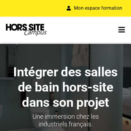
Passer
Mon espace formation
au
contenu
Tog
Nav
A PROPOS
Intégrer des salles
FORMATION
de bain hors-site
RÉSEAU D’ENTREPRISES
dans son projet
ACCÉLÉRATEUR
Une immersion chez les
RESSOURCES
industriels français.