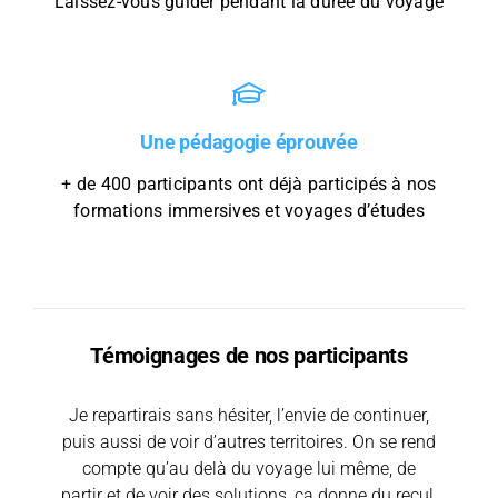
Laissez-vous guider pendant la durée du voyage
Une pédagogie éprouvée
+ de 400 participants ont déjà participés à nos
formations immersives et voyages d’études
Témoignages de nos participants
Je repartirais sans hésiter, l’envie de continuer,
Tous les voyages sont à faire mais celui là en
Le fait de pouvoir s’immerger dans un
environnement différent avec des passionnés du
puis aussi de voir d’autres territoires. On se rend
particulier […] Il y a une super sélection
d’intervenants, j’ai déjà vu plein d’usines et celle
compte qu’au delà du voyage lui même, de
domaine de la construction hors site sur
partir et de voir des solutions, ça donne du recul.
plusieurs jours est suffisamment rare dans nos
là, franchement, c’est quelque chose à faire.