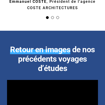
Emmanuel COSTE
Bernard VOISIN
Président/co-fondateur
,
Président de l'agence
COSTE ARCHITECTURES
de NEOLIFE
Retour en images
de nos
précédents voyages
d’études