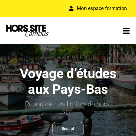
Passer
Mon espace formation
au
contenu
Tog
Nav
A PROPOS
Voyage d’études
FORMATION
aux Pays-Bas
RÉSEAU D’ENTREPRISES
Repousser les limites du hors-
ACCÉLÉRATEUR
site.
RESSOURCES
Best of