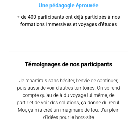
Une pédagogie éprouvée
+ de 400 participants ont déjà participés à nos
formations immersives et voyages d’études
Témoignages de nos participants
Je repartirais sans hésiter, l’envie de continuer,
Tous les voyages sont à faire mais celui là en
Le fait de pouvoir s’immerger dans un
environnement différent avec des passionnés du
puis aussi de voir d’autres territoires. On se rend
particulier […] Il y a une super sélection
d’intervenants, j’ai déjà vu plein d’usines et celle
compte qu’au delà du voyage lui même, de
domaine de la construction hors site sur
partir et de voir des solutions, ça donne du recul.
plusieurs jours est suffisamment rare dans nos
là, franchement, c’est quelque chose à faire.
Moi, ça m’a créé un imaginaire de fou. J’ai plein
agendas chargés pour faire de cette formation
une respiration constructive.
d’idées pour le hors-site
Xavier MAHY
Bureau d'ingénieurs MAHY
(BIM)